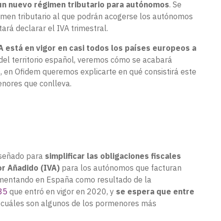
 un nuevo régimen tributario para autónomos
. Se
gimen tributario al que podrán acogerse los autónomos
ará declarar el IVA trimestral.
A está en vigor en casi todos los países europeos a
del territorio español, veremos cómo se acabará
 en Ofidem queremos explicarte en qué consistirá este
enores que conlleva.
diseñado para
simplificar las obligaciones fiscales
or Añadido (IVA)
para los autónomos que facturan
ementando en España como resultado de la
285
que entró en vigor en 2020, y
se espera que entre
uáles son algunos de los pormenores más